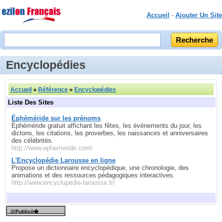
Accueil
-
Ajouter Un Site
Encyclopédies
Accueil
»
Référence
»
Encyclopédies
Liste Des Sites
Éphéméride sur les prénoms
Éphéméride gratuit affichant les fêtes, les événements du jour, les
dictons, les citations, les proverbes, les naissances et anniversaires
des célébrités.
http://www.ephemeride.com/
L'Encyclopédie Larousse en ligne
Propose un dictionnaire encyclopédique, une chronologie, des
animations et des ressources pédagogiques interactives.
http://www.encyclopedie-larousse.fr/
@Publicit�