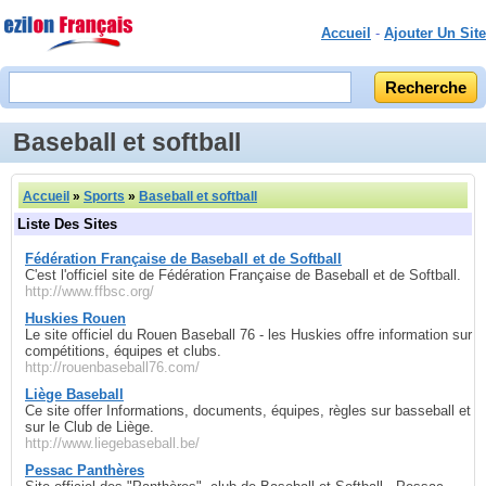
Accueil
-
Ajouter Un Site
Baseball et softball
Accueil
»
Sports
»
Baseball et softball
Liste Des Sites
Fédération Française de Baseball et de Softball
C'est l'officiel site de Fédération Française de Baseball et de Softball.
http://www.ffbsc.org/
Huskies Rouen
Le site officiel du Rouen Baseball 76 - les Huskies offre information sur
compétitions, équipes et clubs.
http://rouenbaseball76.com/
Liège Baseball
Ce site offer Informations, documents, équipes, règles sur basseball et
sur le Club de Liège.
http://www.liegebaseball.be/
Pessac Panthères