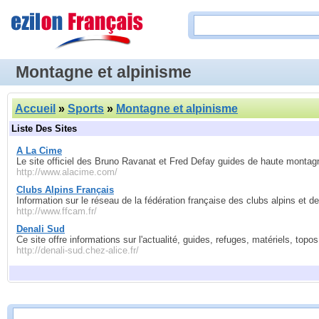
Montagne et alpinisme
Accueil
»
Sports
»
Montagne et alpinisme
Liste Des Sites
A La Cime
Le site officiel des Bruno Ravanat et Fred Defay guides de haute montag
http://www.alacime.com/
Clubs Alpins Français
Information sur le réseau de la fédération française des clubs alpins et d
http://www.ffcam.fr/
Denali Sud
Ce site offre informations sur l'actualité, guides, refuges, matériels, top
http://denali-sud.chez-alice.fr/