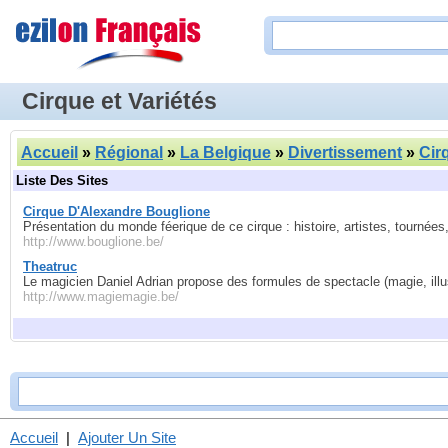
Cirque et Variétés
Accueil
»
Régional
»
La Belgique
»
Divertissement
»
Cir
Liste Des Sites
Cirque D'Alexandre Bouglione
Présentation du monde féerique de ce cirque : histoire, artistes, tournée
http://www.bouglione.be/
Theatruc
Le magicien Daniel Adrian propose des formules de spectacle (magie, illus
http://www.magiemagie.be/
Accueil
|
Ajouter Un Site