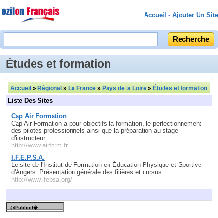
Accueil
-
Ajouter Un Site
Études et formation
Accueil
»
Régional
»
La France
»
Pays de la Loire
»
Études et formation
Liste Des Sites
Cap Air Formation
Cap Air Formation a pour objectifs la formation, le perfectionnement
des pilotes professionnels ainsi que la préparation au stage
d'instructeur.
http://www.airform.fr
I.F.E.P.S.A.
Le site de l'Institut de Formation en Éducation Physique et Sportive
d'Angers. Présentation générale des filières et cursus.
http://www.ifepsa.org/
@Publicit�